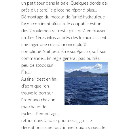
un petit tour dans la baie. Quelques bords de
près plus tard, le pilote ne répond plus…
Démontage du moteur de l’unité hydraulique
façon continent africain, le coupable est un
des 2 roulements… reste plus qu’à en trouver
un. Les 1ères infos auprès des locaux laissent
envisager que cela s’annonce plutôt
compliqué. Soit peut être sur Ajaccio, soit sur
commande… En règle général,
pas ou très
peu de stock sur
l’île….
Au final, c’est en fin
d’apm que l’on
trouve le bon sur
Propriano chez un
marchand de
cycles… Remontage,
retour dans la baie pour essai, grosse
déception, ça ne fonctionne toujours pas… le