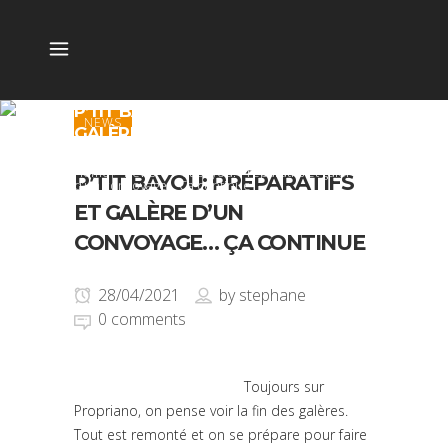
P’TIT BAYOU: PRÉPARATIFS ET
NEWS
GALÈRE D’UN CONVOYAGE… ÇA
CONTINUE
Home
>
news
>
P’tit Bayou: Préparatifs et galère
P’TIT BAYOU: PRÉPARATIFS
d’un convoyage… Ça continue
ET GALÈRE D’UN
CONVOYAGE… ÇA CONTINUE
28/04/2021
by
stephane
0 comments
Toujours sur
Propriano, on pense voir la fin des galères.
Tout est remonté et on se prépare pour faire